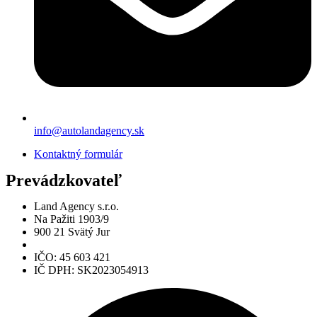
info@autolandagency.sk
Kontaktný formulár
Prevádzkovateľ
Land Agency s.r.o.
Na Pažiti 1903/9
900 21 Svätý Jur
IČO: 45 603 421
IČ DPH: SK2023054913