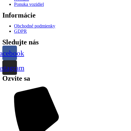
Ponuka vozidiel
Informácie
Obchodné podmienky
GDPR
Sledujte nás
acebook
nstagram
Ozvite sa