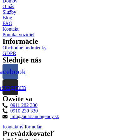
Domov
O nás
Služby
Blog
FAQ
Kontakt
Ponuka vozidiel
Informácie
Obchodné podmienky
GDPR
Sledujte nás
acebook
nstagram
Ozvite sa
0911 282 330
0910 230 330
info@autolandagency.sk
Kontaktný formulár
Prevádzkovateľ
Land Agency s.r.o.