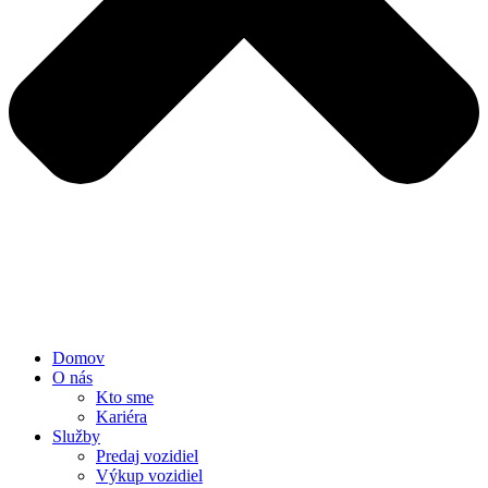
Domov
O nás
Kto sme
Kariéra
Služby
Predaj vozidiel
Výkup vozidiel