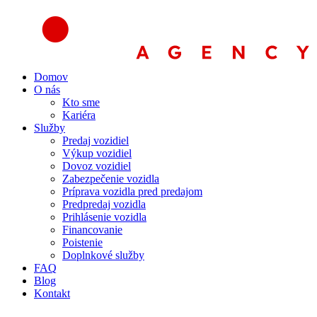
Preskočiť
na
obsah
Domov
O nás
Kto sme
Kariéra
Služby
Predaj vozidiel
Výkup vozidiel
Dovoz vozidiel
Zabezpečenie vozidla
Príprava vozidla pred predajom
Predpredaj vozidla
Prihlásenie vozidla
Financovanie
Poistenie
Doplnkové služby
FAQ
Blog
Kontakt