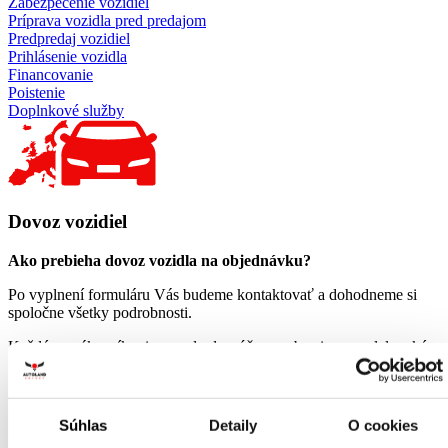
Zabezpečenie vozidiel
Príprava vozidla pred predajom
Predpredaj vozidiel
Prihlásenie vozidla
Financovanie
Poistenie
Doplnkové služby
Dovoz vozidiel
Ako prebieha dovoz vozidla na objednávku?
Po vyplnení formuláru Vás budeme kontaktovať a dohodneme si
spoločne všetky podrobnosti.
Každému zákazníkovi vopred odporúčame, aby si premyslel o aké
vozidlo má záujem (môže sa ísť len o predbežný
„
nástrel”).
Či už pri osobnej, telefonickej alebo mailovej komunikácii vám
môžeme poradiť s výberom vozidla tak, aby vám vyhovovalo v
Súhlas
Detaily
O cookies
každom smere.