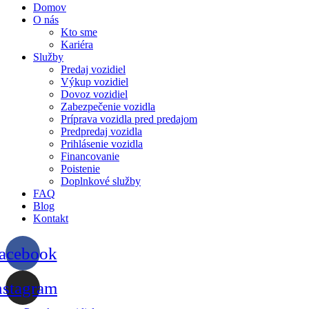
Domov
O nás
Kto sme
Kariéra
Služby
Predaj vozidiel
Výkup vozidiel
Dovoz vozidiel
Zabezpečenie vozidla
Príprava vozidla pred predajom
Predpredaj vozidla
Prihlásenie vozidla
Financovanie
Poistenie
Doplnkové služby
FAQ
Blog
Kontakt
acebook
nstagram