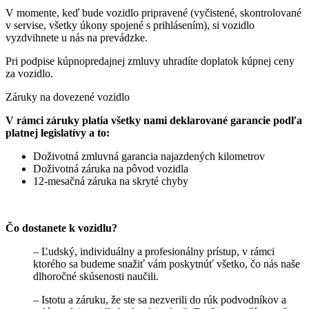
V momente, keď bude vozidlo pripravené (vyčistené, skontrolované
v servise, všetky úkony spojené s prihlásením), si vozidlo
vyzdvihnete u nás na prevádzke.
Pri podpise kúpnopredajnej zmluvy uhradíte doplatok kúpnej ceny
za vozidlo.
Záruky na dovezené vozidlo
V rámci záruky platia všetky nami deklarované garancie podľa
platnej legislatívy a to:
Doživotná zmluvná garancia najazdených kilometrov
Doživotná záruka na pôvod vozidla
12-mesačná záruka na skryté chyby
Čo dostanete k vozidlu?
– Ľudský, individuálny a profesionálny prístup, v rámci
ktorého sa budeme snažiť vám poskytnúť všetko, čo nás naše
dlhoročné skúsenosti naučili.
– Istotu a záruku, že ste sa nezverili do rúk podvodníkov a