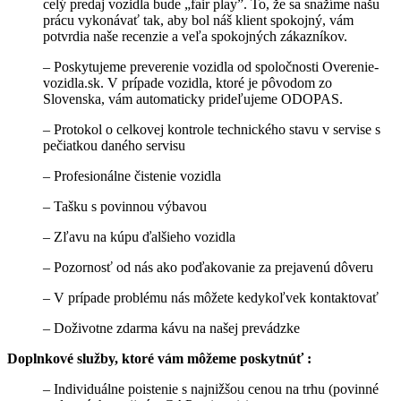
celý predaj vozidla bude
„f
air play”. To, že sa snažíme našu
prácu vykonávať tak, aby bol náš klient spokojný, vám
potvrdia naše recenzie a veľa spokojných zákazníkov.
– Poskytujeme preverenie vozidla od spoločnosti Overenie-
vozidla.sk. V prípade vozidla, ktoré je pôvodom zo
Slovenska, vám automaticky prideľujeme ODOPAS.
– Protokol o celkovej kontrole technického stavu v servise s
pečiatkou daného servisu
– Profesionálne čistenie vozidla
– Tašku s povinnou výbavou
– Zľavu na kúpu ďalšieho vozidla
– Pozornosť od nás ako poďakovanie za prejavenú dôveru
– V prípade problému nás môžete kedykoľvek kontaktovať
– Doživotne zdarma kávu na našej prevádzke
Doplnkové služby, ktoré vám môžeme poskytnúť :
– Individuálne poistenie s najnižšou cenou na trhu (povinné