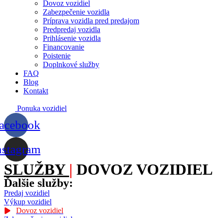
Dovoz vozidiel
Zabezpečenie vozidla
Príprava vozidla pred predajom
Predpredaj vozidla
Prihlásenie vozidla
Financovanie
Poistenie
Doplnkové služby
FAQ
Blog
Kontakt
Ponuka vozidiel
acebook
nstagram
SLUŽBY
|
DOVOZ VOZIDIEL
Ďalšie služby:
Predaj vozidiel
Výkup vozidiel
Dovoz vozidiel