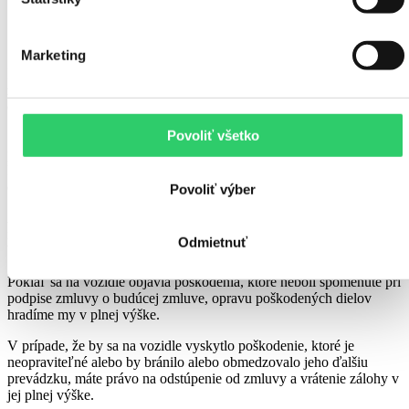
dohaduje individuálne.
Marketing
Po podpise záväznej objednávky a uhradení zálohy vozidlo
zakúpime. V čo najkratšom čase sa budeme snažiť zabezpečiť
dovoz prostredníctvom našej partnerskej prepravnej spoločnosti.
Povoliť všetko
Ihneď po doručení vozidla na našu prevádzku si prídete vozidlo
pozrieť a skontrolovať či deklarovaný stav súhlasí s naším popisom.
K prehliadke technického stavu vozidla máme u nás na prevádzke k
dispozícii zdvihák, kde si vozidlo spoločne skontrolujeme.
Povoliť výber
Ak sa technickým záležitostiam nerozumiete alebo chcete mať
nestranný názor, radi uvítame vášho odborného mechanika, aby
Odmietnuť
Vám vozidlo skontroloval a diagnostikoval.
Pokiaľ sa na vozidle objavia poškodenia, ktoré neboli spomenuté pri
podpise zmluvy o budúcej zmluve, opravu poškodených dielov
hradíme my v plnej výške.
V prípade, že by sa na vozidle vyskytlo poškodenie, ktoré je
neopraviteľné alebo by bránilo alebo obmedzovalo jeho ďalšiu
prevádzku, máte právo na odstúpenie od zmluvy a vrátenie zálohy v
jej plnej výške.