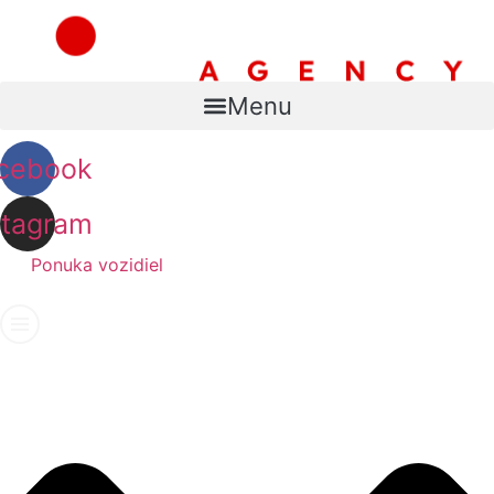
Preskočiť
na
obsah
Menu
cebook
stagram
Ponuka vozidiel