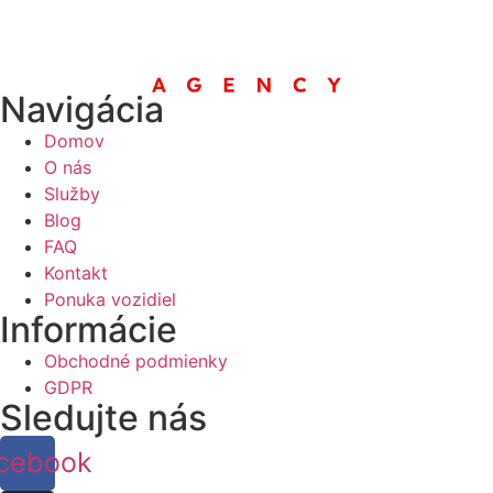
Navigácia
Domov
O nás
Služby
Blog
FAQ
Kontakt
Ponuka vozidiel
Informácie
Obchodné podmienky
GDPR
Sledujte nás
cebook