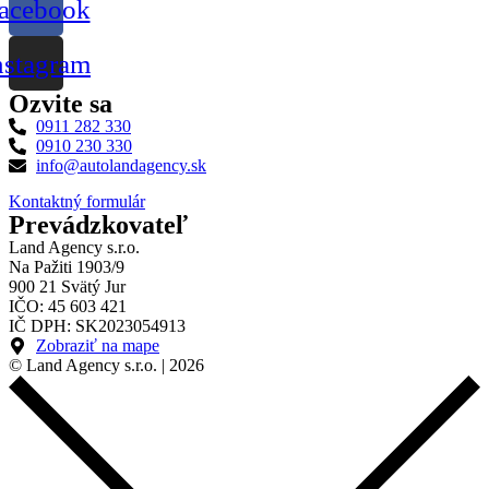
acebook
nstagram
Ozvite sa
0911 282 330
0910 230 330
info@autolandagency.sk
Kontaktný formulár
Prevádzkovateľ
Land Agency s.r.o.
Na Pažiti 1903/9
900 21 Svätý Jur
IČO: 45 603 421
IČ DPH: SK2023054913
Zobraziť na mape
© Land Agency s.r.o. | 2026