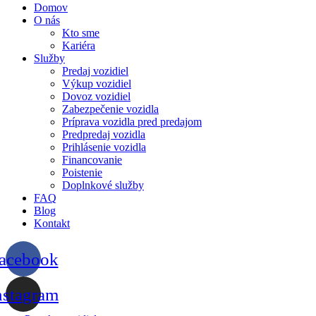
Domov
O nás
Kto sme
Kariéra
Služby
Predaj vozidiel
Výkup vozidiel
Dovoz vozidiel
Zabezpečenie vozidla
Príprava vozidla pred predajom
Predpredaj vozidla
Prihlásenie vozidla
Financovanie
Poistenie
Doplnkové služby
FAQ
Blog
Kontakt
acebook
nstagram