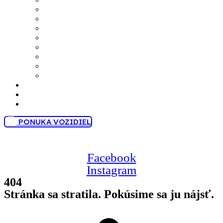
DOVOZ VOZIDIEL
ZABEZPEČENIE VOZIDLA
PRÍPRAVA VOZIDLA PRED PREDAJOM
PREDPREDAJ VOZIDLA
PRIHLÁSENIE VOZIDLA
FINANCOVANIE
POISTENIE
DOPLNKOVÉ SLUŽBY
FAQ
BLOG
KONTAKT
PONUKA VOZIDIEL
Facebook
Instagram
404
Stránka sa stratila. Pokúsime sa ju nájsť.