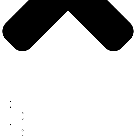
DOMOV
O NÁS
KTO SME
KARIÉRA
SLUŽBY
PREDAJ VOZIDIEL
VÝKUP VOZIDIEL