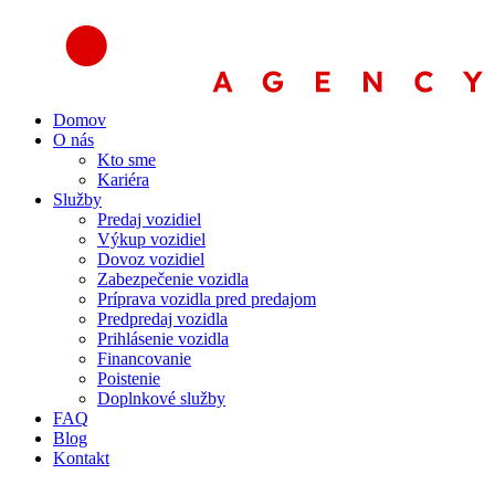
Preskočiť
na
obsah
Domov
O nás
Kto sme
Kariéra
Služby
Predaj vozidiel
Výkup vozidiel
Dovoz vozidiel
Zabezpečenie vozidla
Príprava vozidla pred predajom
Predpredaj vozidla
Prihlásenie vozidla
Financovanie
Poistenie
Doplnkové služby
FAQ
Blog
Kontakt