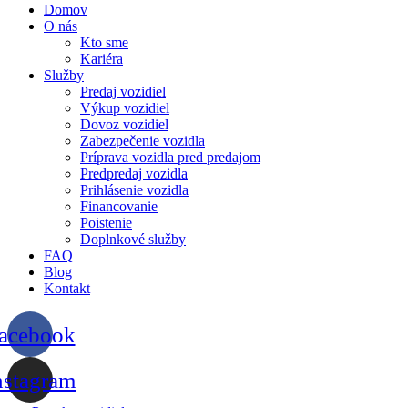
Domov
O nás
Kto sme
Kariéra
Služby
Predaj vozidiel
Výkup vozidiel
Dovoz vozidiel
Zabezpečenie vozidla
Príprava vozidla pred predajom
Predpredaj vozidla
Prihlásenie vozidla
Financovanie
Poistenie
Doplnkové služby
FAQ
Blog
Kontakt
acebook
nstagram