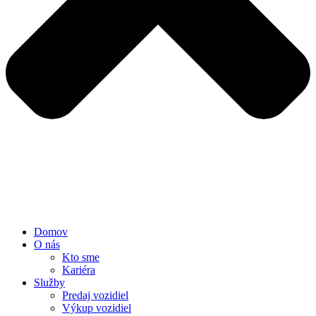
Domov
O nás
Kto sme
Kariéra
Služby
Predaj vozidiel
Výkup vozidiel