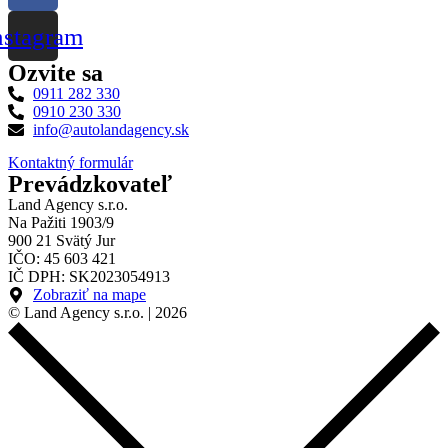
nstagram
Ozvite sa
0911 282 330
0910 230 330
info@autolandagency.sk
Kontaktný formulár
Prevádzkovateľ
Land Agency s.r.o.
Na Pažiti 1903/9
900 21 Svätý Jur
IČO: 45 603 421
IČ DPH: SK2023054913
Zobraziť na mape
© Land Agency s.r.o. | 2026