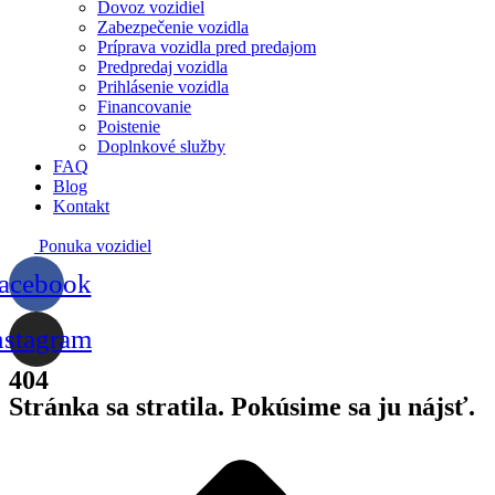
Dovoz vozidiel
Zabezpečenie vozidla
Príprava vozidla pred predajom
Predpredaj vozidla
Prihlásenie vozidla
Financovanie
Poistenie
Doplnkové služby
FAQ
Blog
Kontakt
Ponuka vozidiel
acebook
nstagram
404
Stránka sa stratila. Pokúsime sa ju nájsť.