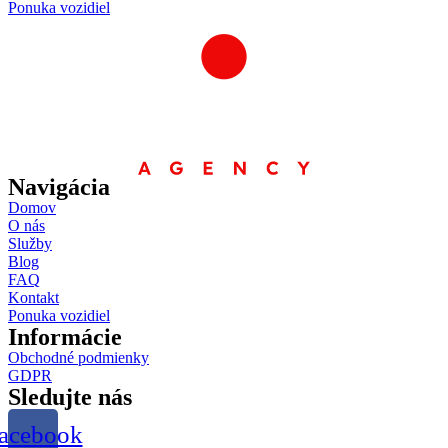
Ponuka vozidiel
Navigácia
Domov
O nás
Služby
Blog
FAQ
Kontakt
Ponuka vozidiel
Informácie
Obchodné podmienky
GDPR
Sledujte nás
acebook