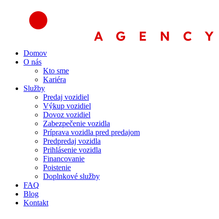
Preskočiť
na
obsah
Domov
O nás
Kto sme
Kariéra
Služby
Predaj vozidiel
Výkup vozidiel
Dovoz vozidiel
Zabezpečenie vozidla
Príprava vozidla pred predajom
Predpredaj vozidla
Prihlásenie vozidla
Financovanie
Poistenie
Doplnkové služby
FAQ
Blog
Kontakt