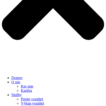
Domov
O nás
Kto sme
Kariéra
Služby
Predaj vozidiel
Výkup vozidiel