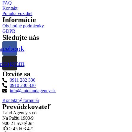
FAQ
Kontakt
Ponuka vozidiel
Informácie
Obchodné podmienky
GDPR
Sledujte nás
acebook
nstagram
Ozvite sa
0911 282 330
0910 230 330
info@autolandagency.sk
Kontaktný formulár
Prevádzkovateľ
Land Agency s.r.o.
Na Pažiti 1903/9
900 21 Svätý Jur
IČO: 45 603 421