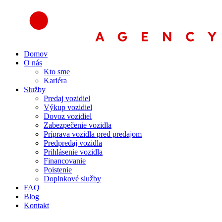
Preskočiť
na
obsah
Domov
O nás
Kto sme
Kariéra
Služby
Predaj vozidiel
Výkup vozidiel
Dovoz vozidiel
Zabezpečenie vozidla
Príprava vozidla pred predajom
Predpredaj vozidla
Prihlásenie vozidla
Financovanie
Poistenie
Doplnkové služby
FAQ
Blog
Kontakt