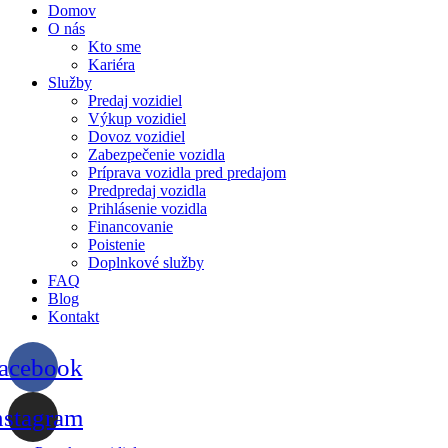
Domov
O nás
Kto sme
Kariéra
Služby
Predaj vozidiel
Výkup vozidiel
Dovoz vozidiel
Zabezpečenie vozidla
Príprava vozidla pred predajom
Predpredaj vozidla
Prihlásenie vozidla
Financovanie
Poistenie
Doplnkové služby
FAQ
Blog
Kontakt
acebook
nstagram