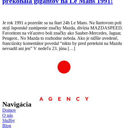
prekonala gigantov na Le Mans 1991!
Je rok 1991 a pozeráte sa na štart 24h Le Mans. Na štartovom poli
stojí Japonské zastúpenie značky Mazda, divízia MAZDASPEED.
Favoritom na víťazstvo boli značky ako Sauber-Mercedes, Jaguar,
Peugeot.. No Mazda to rozhodne nebola. Ako je nižšie uvedené,
francúzsky komentátor povedal “nikto by pred pretekmi na Mazdu
nevsadil ani jen” V nedeľu 23. júna […]
Navigácia
Domov
O nás
Služby
Blog